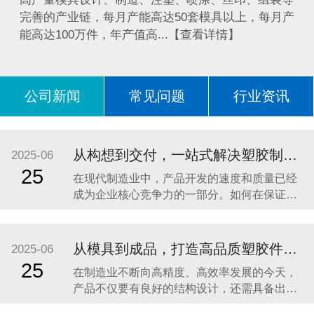
完善的产业链，每月产能高达50套模具以上，每月产
能高达100万件，年产值高...【查看详情】
公司新闻
常见问题
行业资讯
问答
从构想到交付，一站式解决塑胶制品加工难题 —— 东莞市亿森精密模具有限公司助力企业高效开发高品质产品
2025-06
25
在现代制造业中，产品开发的速度和质量已经
成为企业核心竞争力的一部分。如何在保证品
质的前提下，加快研发周期、缩短供应链流
程，成为众多品牌企业、OEM工厂以及创新型
团队关注的重点。尤其是在塑胶制品领域，从
从模具到成品，打造高品质塑胶件的一站式解决方案
2025-06
构想到模具设计、注塑成型，再到表面处理、
25
在制造业不断向高精度、高效率发展的今天，
包装出货，涉及多个环节、多个工艺，如果分
产品不仅要有良好的结构设计，还需具备出色
包给不同供应商，
的外观与稳定的性能。无论是电子产品外壳、