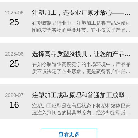
工业设备零件，还是家居配件、汽车部件，高
品质的塑胶制品都离不开三大关键环节：精密
注塑加工，选专业厂家才放心——东莞市亿森精密模具有限公司助力高品质塑胶产品制造
2025-06
模具制造、注塑成型加工、表面处理（喷油丝
25
在塑胶制品行业中，注塑加工是将产品从设计
印）。 东莞市亿森精密模具有限公司深耕行业
图纸变为实物的重要环节。它不仅关乎产品外
21年，专注
观是否精致、结构是否合理，更直接决定了产
品在实际使用过程中的稳定性与耐久性。对于
需要高品质、高一致性、高效率交付的客户而
选择高品质塑胶模具，让您的产品从“模”开始领先一步！
2025-06
言，选择一家具备专业实力的注塑加工厂家至
25
在如今制造业高度竞争的市场环境中，产品品
关重要。 东莞市亿森精密模具有限公司
质不仅决定了企业形象，更是赢得客户信任、
（Dongguan
占据市场份额的核心关键。而作为产品成型的
基础，塑胶模具的精度与稳定性，直接影响到
产品外观、结构、功能及使用寿命。因此，选
注塑加工成型原理和普通加工成型特点
2020-07
择一家专业、可靠的塑胶模具制造厂商，是每
16
注塑加工成型是在高压状态下将塑料熔体已高
一位客户稳步发展的重要保障。 一、塑胶模具
速注入到闭合的模具型腔内，经冷却定型后得
行业发展趋势
到与模具型腔形状完全一致的塑料制品。 注塑
加工成型必须满足两个成型必要条件：塑料必
须已熔融状态注入到注塑模具型腔中，注入的
查看更多